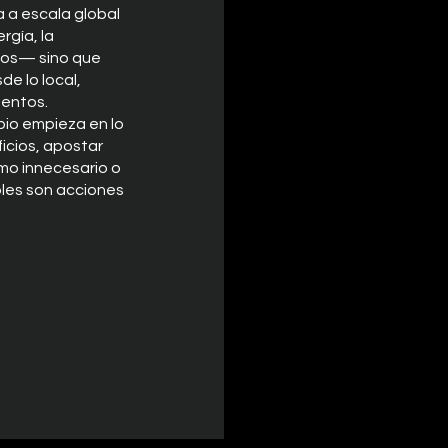
a a escala global
rgía, la
sos— sino que
de lo local,
ientos.
bio empieza en lo
ficios, apostar
umo innecesario o
les son acciones