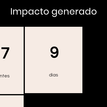
Impacto generado
9
87
días
antes