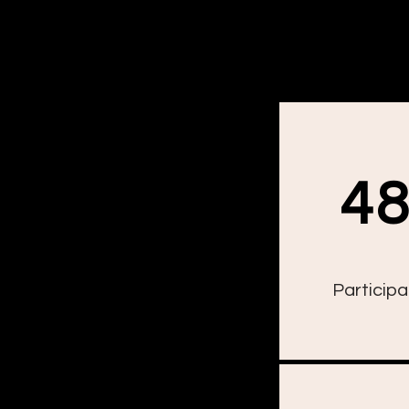
4
Particip