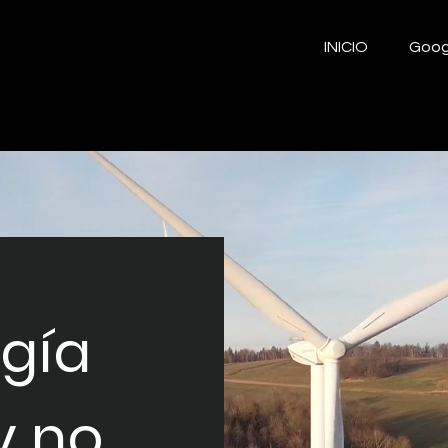
INICIO
Goo
rgía
y no