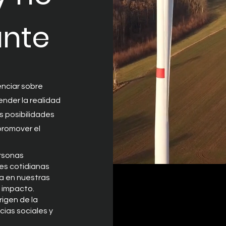
nte
enciar sobre
nder la realidad
as posibilidades
 promover el
ersonas
es cotidianas
a en nuestras
u impacto.
rigen de la
ias sociales y