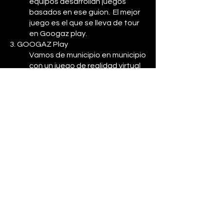
equipos desarrollan juegos
basados en ese guion. El mejor
juego es el que se lleva de tour
en Googaz play.
3. GOOGAZ Play
Vamos de municipio en municipio
con un juego de realidad virtual
que hace pensar. Se juega, se
reflexiona y se escucha a la
juventud.
GOOGAZ no sería posible sin el
respaldo y la colaboración de
entidades que creen en el potencial
de la juventud y apuestan por