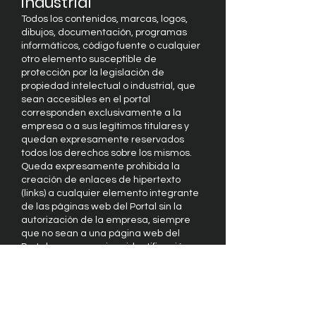
industrial
Todos los contenidos, marcas, logos,
dibujos, documentación, programas
informáticos, código fuente o cualquier
otro elemento susceptible de
protección por la legislación de
propiedad intelectual o industrial, que
sean accesibles en el portal
corresponden exclusivamente a la
empresa o a sus legítimos titulares y
quedan expresamente reservados
todos los derechos sobre los mismos.
Queda expresamente prohibida la
creación de enlaces de hipertexto
(links) a cualquier elemento integrante
de las páginas web del Portal sin la
autorización de la empresa, siempre
que no sean a una página web del
Portal que no requiera identificación o
autenticación para su acceso, o el
mismo esté restringido.
En cualquier caso, el portal se reserva
todos los derechos sobre los
contenidos, información datos y